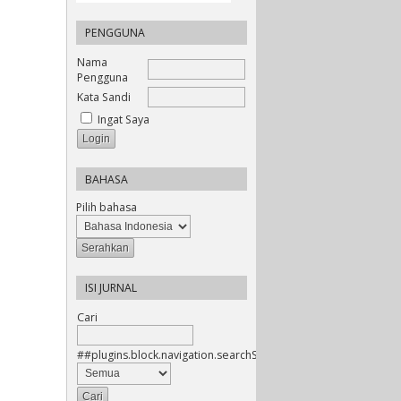
PENGGUNA
Nama
Pengguna
Kata Sandi
Ingat Saya
BAHASA
Pilih bahasa
ISI JURNAL
Cari
##plugins.block.navigation.searchScope##