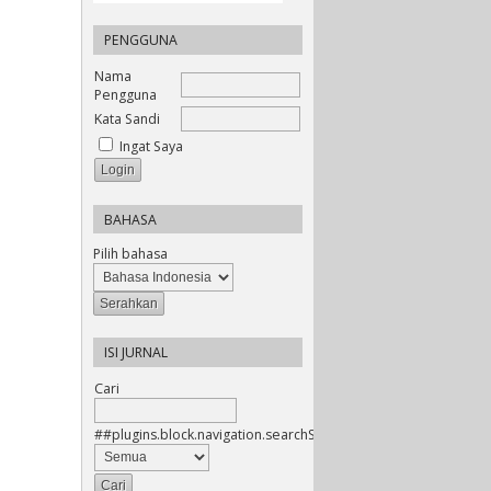
PENGGUNA
Nama
Pengguna
Kata Sandi
Ingat Saya
BAHASA
Pilih bahasa
ISI JURNAL
Cari
##plugins.block.navigation.searchScope##