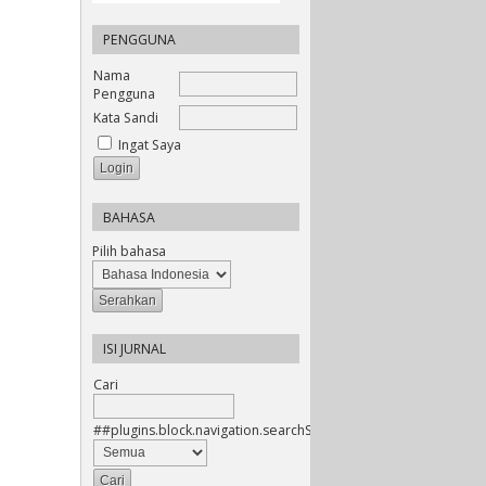
PENGGUNA
Nama
Pengguna
Kata Sandi
Ingat Saya
BAHASA
Pilih bahasa
ISI JURNAL
Cari
##plugins.block.navigation.searchScope##