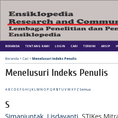
BERANDA
TENTANG KAMI
LOGIN
CARI
TERKINI
ARSIP
I
Beranda
>
Cari
>
Menelusuri Indeks Penulis
Menelusuri Indeks Penulis
A
B
C
D
E
F
G
H
I
J
K
L
M
N
O
P
Q
R
S
T
U
V
W
X
Y
Z
Semua
S
Simanjuntak, Lisdayanti
, STIKes Mit