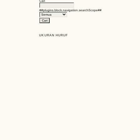
Cari
##plugins.block.navigation.searchScope##
UKURAN HURUF