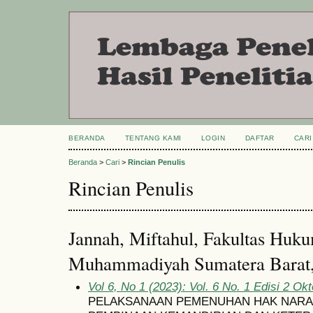
BERANDA
TENTANG KAMI
LOGIN
DAFTAR
CARI
Beranda
>
Cari
>
Rincian Penulis
Rincian Penulis
Jannah, Miftahul, Fakultas Huku
Muhammadiyah Sumatera Barat,
Vol 6, No 1 (2023): Vol. 6 No. 1 Edisi 2 Ok
PELAKSANAAN PEMENUHAN HAK NARA