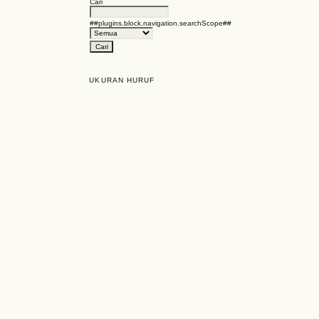
Cari
##plugins.block.navigation.searchScope##
UKURAN HURUF