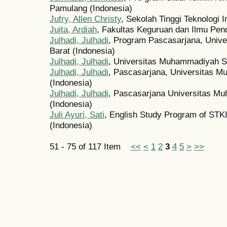
Pamulang (Indonesia)
Jufry, Allen Christy
, Sekolah Tinggi Teknologi 
Juita, Ardiah
, Fakultas Keguruan dan Ilmu Pend
Julhadi, Julhadi
, Program Pascasarjana, Univ
Barat (Indonesia)
Julhadi, Julhadi
, Universitas Muhammadiyah S
Julhadi, Julhadi
, Pascasarjana, Universitas 
(Indonesia)
Julhadi, Julhadi
, Pascasarjana Universitas M
(Indonesia)
Juli Ayuri, Sati
, English Study Program of STK
(Indonesia)
51 - 75 of 117 Item
<<
<
1
2
3
4
5
>
>>