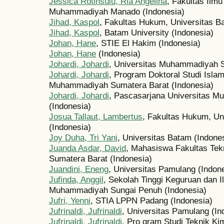
Jessica Rotinsulu, Ria Angelina
, Fakultas Ilm
Muhammadiyah Manado (Indonesia)
Jihad, Kaspol
, Fakultas Hukum, Universitas B
Jihad, Kaspol
, Batam University (Indonesia)
Johan, Hane
, STIE El Hakim (Indonesia)
Johan, Hane
(Indonesia)
Johardi, Johardi
, Universitas Muhammadiyah S
Johardi, Johardi
, Program Doktoral Studi Isla
Muhammadiyah Sumatera Barat (Indonesia)
Johardi, Johardi
, Pascasarjana Universitas 
(Indonesia)
Josua Tallaut, Lambertus
, Fakultas Hukum, Uni
(Indonesia)
Joy Duha, Tri Yani
, Universitas Batam (Indone
Juanda Asdar, David
, Mahasiswa Fakultas Te
Sumatera Barat (Indonesia)
Juandini, Eneng
, Universitas Pamulang (Indon
Jufinda, Anggil
, Sekolah Tinggi Keguruan dan 
Muhammadiyah Sungai Penuh (Indonesia)
Jufri, Yenni
, STIA LPPN Padang (Indonesia)
Jufrinaldi, Jufrinaldi
, Universitas Pamulang (In
Jufrinaldi, Jufrinaldi
, Pro gram Studi Teknik Kim