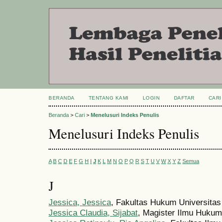
BERANDA
TENTANG KAMI
LOGIN
DAFTAR
CARI
Beranda
>
Cari
>
Menelusuri Indeks Penulis
Menelusuri Indeks Penulis
A
B
C
D
E
F
G
H
I
J
K
L
M
N
O
P
Q
R
S
T
U
V
W
X
Y
Z
Semua
J
Jessica, Jessica
, Fakultas Hukum Universitas 
Jessica Claudia, Sijabat
, Magister Ilmu Hukum,