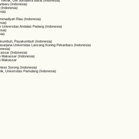
s Teknik, UM Sumatera Barat (Indonesia)
anbaru (Indonesia)
 (Indonesia)
esia)
ammadiyah Riau (Indonesia)
esia)
 Universitas Andalas Padang (Indonesia)
esia)
ia)
)
Payakumbuh, Payakumbuh (Indonesia)
asarjana Universitas Lancang Kuning Pekanbaru (Indonesia)
onesia)
kassar (Indonesia)
am Makassar (Indonesia)
am Makassar
enkes Sorong (Indonesia)
nik, Universitas Pamulang (Indonesia)