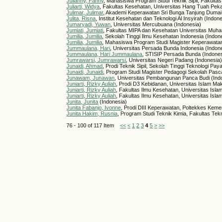
Julianny, Fanny
, Mahasiswa Program Studi Teknik Sipil, Fakulta
Juliarti, Widya
, Fakultas Kesehatan, Universitas Hang Tuah Pek
Julimar, Julimar
, Akademi Keperawatan Sri Bunga Tanjung Dumai
Julita, Risna
, Institut Kesehatan dan Teknologi Al Insyirah (Indon
Jumaryadi, Yuwan
, Universitas Mercubuana (Indonesia)
Jumiati, Jumiati
, Fakultas MIPA dan Kesehatan Universitas Muh
Jumilia, Jumilia
, Sekolah Tinggi Ilmu Kesehatan Indonesia (Indon
Jumilia, Jumilia
, Mahasiswa Program Studi Magister Keperawatan
Jummaulana, Hari
, Universitas Persada Bunda Indonesia (Indon
Jummaulana, Hari Jummaulana
, STISIP Persada Bunda (Indones
Jumrawarsi, Jumrawarsi
, Universitas Negeri Padang (Indonesia
Junaidi, Ahmad
, Prodi Teknik Sipil, Sekolah Tinggi Teknologi 
Junaidi, Junaidi
, Program Studi Magister Pedagogi Sekolah Pasc
Junawam, Junawan
, Universitas Pembangunan Panca Budi (Ind
Juniarti, Rizky Auliah
, Prodi D3 Kebidanan, Universitas Islam Ma
Juniarti, Rizky Auliah
, Fakultas Ilmu Kesehatan, Universitas Isl
Juniarti, Rizky Auliah
, Fakultas Ilmu Kesehatan, Universitas Isl
Junita, Junita
(Indonesia)
Junita Fabanjo, Ivonne
, Prodi DIII Keperawatan, Poltekkes Kem
Junita Hakim, Rusnia
, Program Studi Teknik Kimia, Fakultas Tek
76 - 100 of 117 Item
<<
<
1
2
3
4
5
>
>>