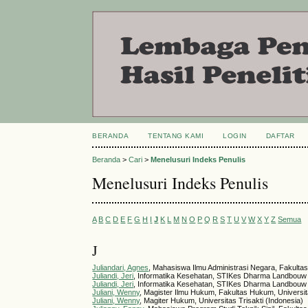
BERANDA
TENTANG KAMI
LOGIN
DAFTAR
Beranda
>
Cari
>
Menelusuri Indeks Penulis
Menelusuri Indeks Penulis
A
B
C
D
E
F
G
H
I
J
K
L
M
N
O
P
Q
R
S
T
U
V
W
X
Y
Z
Semua
J
Juliandari, Agnes
, Mahasiswa Ilmu Administrasi Negara, Fakultas I
Juliandi, Jeri
, Informatika Kesehatan, STIKes Dharma Landbouw
Juliandi, Jeri
, Informatika Kesehatan, STIKes Dharma Landbouw 
Juliani, Wenny
, Magister Ilmu Hukum, Fakultas Hukum, Universit
Juliani, Wenny
, Magiter Hukum, Universitas Trisakti (Indonesia)