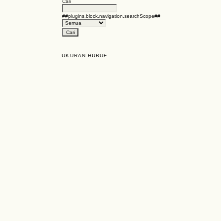
Cari
##plugins.block.navigation.searchScope##
UKURAN HURUF