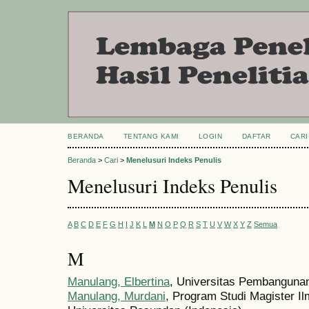
BERANDA
TENTANG KAMI
LOGIN
DAFTAR
CARI
Beranda
>
Cari
>
Menelusuri Indeks Penulis
Menelusuri Indeks Penulis
A
B
C
D
E
F
G
H
I
J
K
L
M
N
O
P
Q
R
S
T
U
V
W
X
Y
Z
Semua
M
Manulang, Elbertina
, Universitas Pembangunan
Manulang, Murdani
, Program Studi Magister 