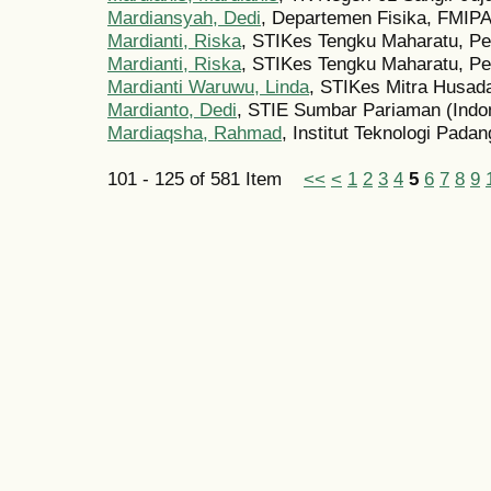
Mardiansyah, Dedi
, Departemen Fisika, FMIPA
Mardianti, Riska
, STIKes Tengku Maharatu, Pe
Mardianti, Riska
, STIKes Tengku Maharatu, Pe
Mardianti Waruwu, Linda
, STIKes Mitra Husad
Mardianto, Dedi
, STIE Sumbar Pariaman (Indo
Mardiaqsha, Rahmad
, Institut Teknologi Padan
101 - 125 of 581 Item
<<
<
1
2
3
4
5
6
7
8
9