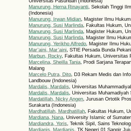
Universitas Pasundan (Indonesia)
Manurung, Herna Rinayanti
, Sekolah Tinggi I
(Indonesia)
Manurung, Irwan Midian
, Magister Ilmu Hukum,
Manurung, Susi Marlinda
, Fakultas Hukum, Uni
Manurung, Susi Marlinda
, Magister Hukum, Uni
Manurung, Susi Marlinda
, Magister Ilmu Hukum
Manurung, Yerikho Alfredo
, Magister Ilmu Huku
Mar’aini, Mar’aini
, STIE Persada Bunda Pekanb
Marbun, Rocky
, Fakultas Hukum, Universitas 
Marcelina, Sheilla Tania
, Prodi Sarjana Terap
Malang
Marcelo Putra, Dito
, D3 Rekam Medis dan Inf
Landbouw (Indonesia)
Mardalis, Mardalis
, Universitas Muhammadiyah
Mardalis, Mardalis
, Universitas Muhamadiyah 
Mardatillah, Nicky Angen
, Jurusan Ortotik Pro
Surakarta (Indonesia)
Mardhatillah, Mardhatillah
, Fakultas Hukum, Un
Mardiana, Nana
, University Islamic of Sumate
Mardiandra, Yoris
, Teknik Sipil, Sains Teknolo
Mardianis, Mardianis
, TK Negeri 01 Sangir Juj