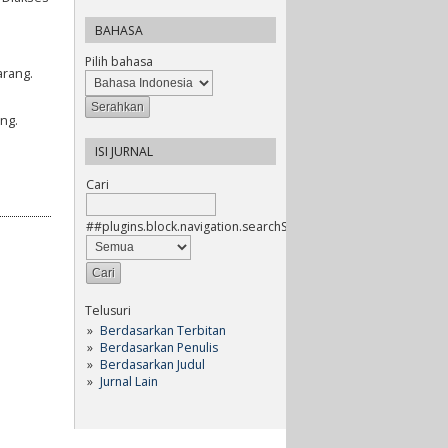
BAHASA
Pilih bahasa
arang.
ng.
ISI JURNAL
Cari
##plugins.block.navigation.searchScope##
Telusuri
Berdasarkan Terbitan
Berdasarkan Penulis
Berdasarkan Judul
Jurnal Lain