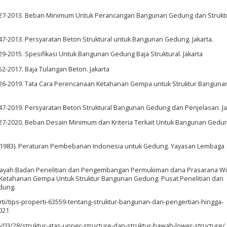
-1727-2013. Beban Minimum Untuk Perancangan Bangunan Gedung dan Struktu
847-2013. Persyaratan Beton Struktural untuk Bangunan Gedung. Jakarta.
29-2015. Spesifikasi Untuk Bangunan Gedung Baja Struktural. Jakarta
52-2017. Baja Tulangan Beton. Jakarta
1726-2019. Tata Cara Perencanaan Ketahanan Gempa untuk Struktur Banguna
847-2019. Persyaratan Beton Struktural Bangunan Gedung dan Penjelasan. Ja
1727-2020. Beban Desain Minimum dan Kriteria Terkait Untuk Bangunan Gedu
 (1983). Peraturan Pembebanan Indonesia untuk Gedung. Yayasan Lembaga
ayah Badan Penelitian dan Pengembangan Permukiman dana Prasarana Wi
n Ketahanan Gempa Untuk Struktur Bangunan Gedung. Pusat Penelitian dan
dung.
/tips-properti-63559-tentang-struktur-bangunan-dari-pengertian-hingga-
021
/03/28/struktur-atas-upper-structure-dan-struktur-bawah-lower-structure/.