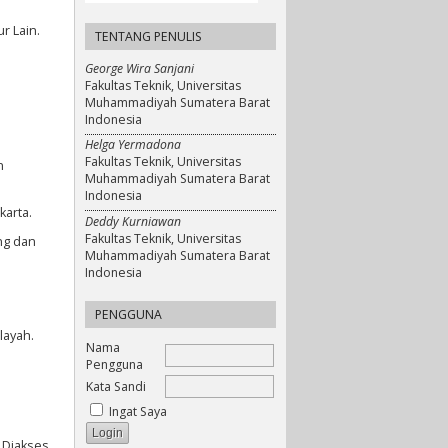
r Lain.
TENTANG PENULIS
George Wira Sanjani
Fakultas Teknik, Universitas
Muhammadiyah Sumatera Barat
Indonesia
Helga Yermadona
Fakultas Teknik, Universitas
n
Muhammadiyah Sumatera Barat
Indonesia
karta.
Deddy Kurniawan
Fakultas Teknik, Universitas
ng dan
Muhammadiyah Sumatera Barat
Indonesia
PENGGUNA
layah.
Nama
Pengguna
Kata Sandi
Ingat Saya
 Diakses