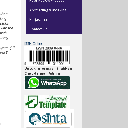
Peer Review Process
Abstracting & Indexing
System
rking
Kerjasama
 Etabs
 with the
Contact Us
 with
 using
ISSN Online
 span of 6
and 8-
Untuk Informasi, Silahkan
Chat dengan Admin
n