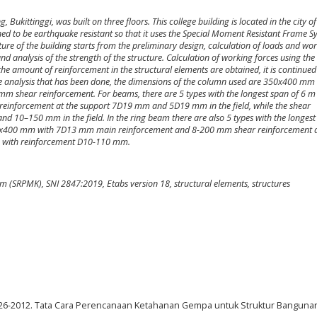
ukittinggi, was built on three floors. This college building is located in the city of
igned to be earthquake resistant so that it uses the Special Moment Resistant Frame 
ure of the building starts from the preliminary design, calculation of loads and wo
d analysis of the strength of the structure. Calculation of working forces using the
the amount of reinforcement in the structural elements are obtained, it is continued
the analysis that has been done, the dimensions of the column used are 350x400 mm
 shear reinforcement. For beams, there are 5 types with the longest span of 6 m
inforcement at the support 7D19 mm and 5D19 mm in the field, while the shear
 10–150 mm in the field. In the ring beam there are also 5 types with the longest
300x400 mm with 7D13 mm main reinforcement and 8-200 mm shear reinforcement 
 mm with reinforcement D10-110 mm.
 (SRPMK), SNI 2847:2019, Etabs version 18, structural elements, structures
1726-2012. Tata Cara Perencanaan Ketahanan Gempa untuk Struktur Banguna