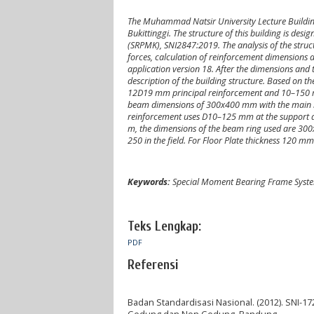
The Muhammad Natsir University Lecture Building, B
Bukittinggi. The structure of this building is des
(SRPMK), SNI2847:2019. The analysis of the struct
forces, calculation of reinforcement dimensions an
application version 18. After the dimensions and 
description of the building structure. Based on 
12D19 mm principal reinforcement and 10–150 mm
beam dimensions of 300x400 mm with the main re
reinforcement uses D10–125 mm at the support and
m, the dimensions of the beam ring used are 
250 in the field. For Floor Plate thickness 120
Keywords:
Special Moment Bearing Frame System
Teks Lengkap:
PDF
Referensi
Badan Standardisasi Nasional. (2012). SNI-