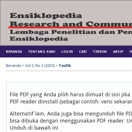
BERANDA
TENTANG KAMI
LOGIN
CARI
TERKINI
ARSIP
I
Beranda
>
Vol 2, No 3 (2023)
>
Taufik
File PDF yang Anda pilih harus dimuat di sini j
PDF reader diinstall (sebagai contoh: versi sekara
Alternatif lain, Anda juga bisa mengunduh file 
bisa dibuka dengan menggunakan PDF reader. U
Unduh di bawah ini