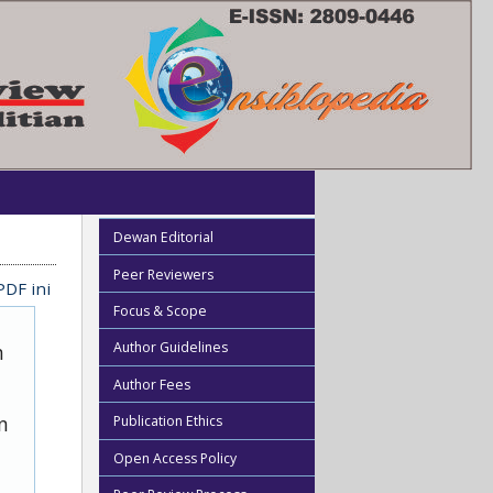
Dewan Editorial
Peer Reviewers
PDF ini
Focus & Scope
Author Guidelines
n
Author Fees
n
Publication Ethics
Open Access Policy