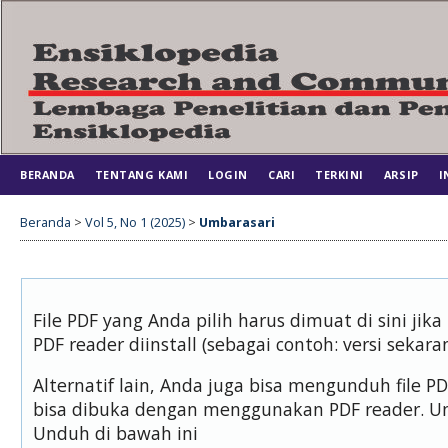
BERANDA
TENTANG KAMI
LOGIN
CARI
TERKINI
ARSIP
I
Beranda
>
Vol 5, No 1 (2025)
>
Umbarasari
File PDF yang Anda pilih harus dimuat di sini j
PDF reader diinstall (sebagai contoh: versi sekara
Alternatif lain, Anda juga bisa mengunduh file 
bisa dibuka dengan menggunakan PDF reader. U
Unduh di bawah ini