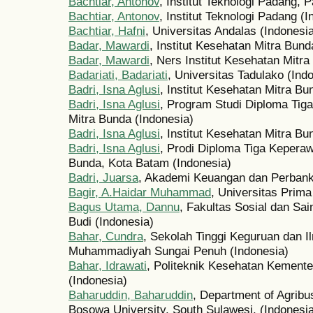
Bachtiar, Antonov
, Institut Teknologi Padang, 
Bachtiar, Antonov
, Institut Teknologi Padang (I
Bachtiar, Hafni
, Universitas Andalas (Indonesi
Badar, Mawardi
, Institut Kesehatan Mitra Bund
Badar, Mawardi
, Ners Institut Kesehatan Mitr
Badariati, Badariati
, Universitas Tadulako (Ind
Badri, Isna Aglusi
, Institut Kesehatan Mitra Bu
Badri, Isna Aglusi
, Program Studi Diploma Tiga
Mitra Bunda (Indonesia)
Badri, Isna Aglusi
, Institut Kesehatan Mitra Bu
Badri, Isna Aglusi
, Prodi Diploma Tiga Keperaw
Bunda, Kota Batam (Indonesia)
Badri, Juarsa
, Akademi Keuangan dan Perban
Bagir, A.Haidar Muhammad
, Universitas Prima
Bagus Utama, Dannu
, Fakultas Sosial dan S
Budi (Indonesia)
Bahar, Cundra
, Sekolah Tinggi Keguruan dan 
Muhammadiyah Sungai Penuh (Indonesia)
Bahar, Idrawati
, Politeknik Kesehatan Kemente
(Indonesia)
Baharuddin, Baharuddin
, Department of Agribus
Bosowa University, South Sulawesi, (Indonesi