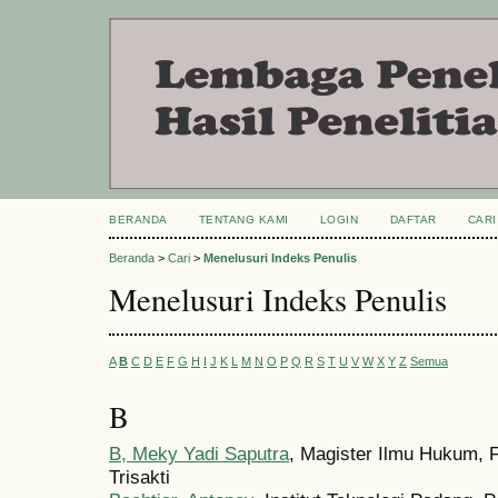
BERANDA
TENTANG KAMI
LOGIN
DAFTAR
CARI
Beranda
>
Cari
>
Menelusuri Indeks Penulis
Menelusuri Indeks Penulis
A
B
C
D
E
F
G
H
I
J
K
L
M
N
O
P
Q
R
S
T
U
V
W
X
Y
Z
Semua
B
B, Meky Yadi Saputra
, Magister Ilmu Hukum, 
Trisakti