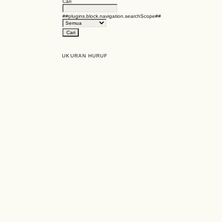
Cari
##plugins.block.navigation.searchScope##
UKURAN HURUF