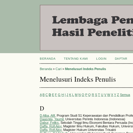
BERANDA
TENTANG KAMI
LOGIN
DAFTAR
Beranda
>
Cari
>
Menelusuri Indeks Penulis
Menelusuri Indeks Penulis
A
B
C
D
E
F
G
H
I
J
K
L
M
N
O
P
Q
R
S
T
U
V
W
X
Y
Z
Semua
D
D Alba, Afif
, Program Studi S1 Keperawatan dan Pendidikan Profes
Daasnita, Yaumil
, Universitas Perintis Indonesia (Indonesia)
Dabur, Feliks
, Sekolah Tinggi Ilmu Ekonomi Bentara Persada (In
Daffa, Rofi Aisy
, Magister Ilmu Hukum, Fakultas Hukum, Universit
Daffa, Rofi Aisy
, Magister Hukum Universitas Trisakti