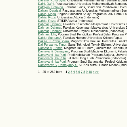
Daffano, Rd M Syifa
, Universitas Muhammadiyah Sumatera Barat
Dafril, Dafril
, Pascasarjana Universitas Muhammadiyah Sumatera
Dafriyon, Dafriyon
, Fakultas Sains, Sosial dan Pendidikan, Unive
Dahlan, Dasrizal
, Pascasarjana Universitas Muhammadiyah Suma
Dahlia, Mega
, English Education Study Program in IAIN Datuk L
Dahlia, Roza
, Universitas Adzkia (Indonesia)
Dahlia, Roza
, STIKIP Adzkia (Indonesia)
Dahmar, Dahmar
, Fakultas Kesehatan Masyarakat, Universitas
Dahmar, Dahmar
, Fakultas Kesehatan Masyarakat, Universitas 
Dahmar, Dahmar
, Universitas Dayanu Ikhsanuddin (Indonesia)
Dahriani, Lilis
, Pogram Studi Pendidikan Profesi Bidan Program Pr
Daisiu, Sussan A
, Fakultas Hukum Universitas Kristen Papua
Daksa, K Prabu Bhara
, Magister Ilmu Hukum Universitas Trisakt
Dali Purwanto, Timur
, Sains Teknologi, Teknik Elektro, Universi
Damastuti, Erinda
, Magister Ilmu Hukum , Universitas Trisakti (I
Damayanti, Damayanti
, Program Studi Magister Ekonomi, Fakult
Damayanti, Ika Putri
, Prodi Kebidanan Program Sarjana, Univer
Damayanti, Ika Putri
, STIKes Hang Tuah Pekanbaru (Indonesia)
Damayanti, Ika Putri
, Program Studi Sarjana dan Profesi Kebid
Damayanty S, Damayanty S
, STIKes Mitra Husada Medan (Indo
1 - 25 of 262 Item
1
2
3
4
5
6
7
8
9
10
>
>>