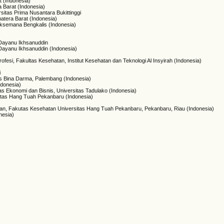
 (Indonesia)
 Barat (Indonesia)
rsitas Prima Nusantara Bukittinggi
tera Barat (Indonesia)
aksemana Bengkalis (Indonesia)
 Dayanu Ikhsanuddin
Dayanu Ikhsanuddin (Indonesia)
ofesi, Fakultas Kesehatan, Institut Kesehatan dan Teknologi Al Insyirah (Indonesia)
i
tas Bina Darma, Palembang (Indonesia)
ndonesia)
as Ekonomi dan Bisnis, Universitas Tadulako (Indonesia)
sitas Hang Tuah Pekanbaru (Indonesia)
anan, Fakutas Kesehatan Universitas Hang Tuah Pekanbaru, Pekanbaru, Riau (Indonesia)
nesia)