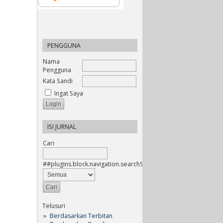
PENGGUNA
Nama
Pengguna
Kata Sandi
Ingat Saya
ISI JURNAL
Cari
##plugins.block.navigation.searchScope##
Telusuri
Berdasarkan Terbitan