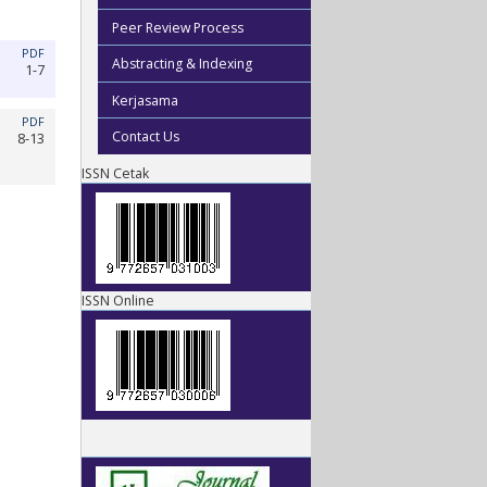
Peer Review Process
PDF
Abstracting & Indexing
1-7
Kerjasama
PDF
Contact Us
8-13
ISSN Cetak
ISSN Online