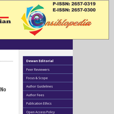
Dewan Editorial
Peer Reviewers
Focus & Scope
Author Guidelines
 No
Author Fees
Publication Ethics
Open Access Policy