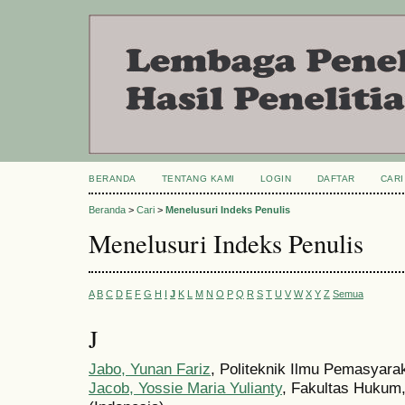
BERANDA
TENTANG KAMI
LOGIN
DAFTAR
CARI
Beranda
>
Cari
>
Menelusuri Indeks Penulis
Menelusuri Indeks Penulis
A
B
C
D
E
F
G
H
I
J
K
L
M
N
O
P
Q
R
S
T
U
V
W
X
Y
Z
Semua
J
Jabo, Yunan Fariz
, Politeknik Ilmu Pemasyara
Jacob, Yossie Maria Yulianty
, Fakultas Hukum