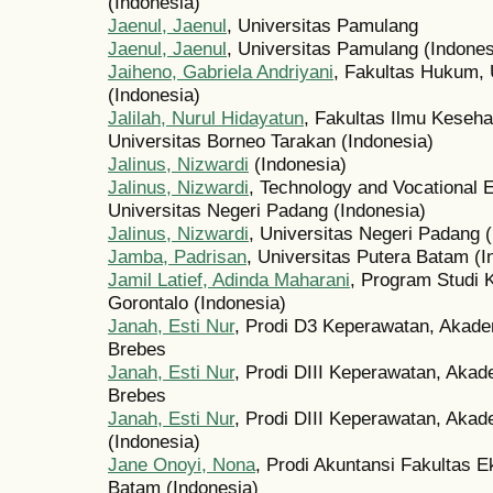
(Indonesia)
Jaenul, Jaenul
, Universitas Pamulang
Jaenul, Jaenul
, Universitas Pamulang (Indones
Jaiheno, Gabriela Andriyani
, Fakultas Hukum, U
(Indonesia)
Jalilah, Nurul Hidayatun
, Fakultas Ilmu Keseha
Universitas Borneo Tarakan (Indonesia)
Jalinus, Nizwardi
(Indonesia)
Jalinus, Nizwardi
, Technology and Vocational E
Universitas Negeri Padang (Indonesia)
Jalinus, Nizwardi
, Universitas Negeri Padang 
Jamba, Padrisan
, Universitas Putera Batam (I
Jamil Latief, Adinda Maharani
, Program Studi 
Gorontalo (Indonesia)
Janah, Esti Nur
, Prodi D3 Keperawatan, Akad
Brebes
Janah, Esti Nur
, Prodi DIII Keperawatan, Aka
Brebes
Janah, Esti Nur
, Prodi DIII Keperawatan, Aka
(Indonesia)
Jane Onoyi, Nona
, Prodi Akuntansi Fakultas E
Batam (Indonesia)