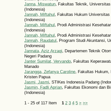
Janna, Miswatun
, Fakultas Teknik, Universit
(Indonesia)
Jannah, Miftahul
, Fakultas Hukum Universita
(Indonesia)
Jannah, Miftahul
, Prodi Administrasi Kesehata
(Indonesia)
Jannah, Miftahul
, Prodi Administrasi Kesehata
Jannah, Raudatul
, Program Studi Akuntansi, U
(Indonesia)
Jannata, Aziz Arzaqi
, Departemen Teknik Otomo
Negeri Padang
Janter Sumilat, Vervando
, Fakultas Keperawata
Manado
Jarangga, Zefanya Caroline
, Fakultas Hukum,
Kristen Papua
Jasmi, Jasmi
, STIKes Indonesia Padang (Indo
Jasmin, Fadli Aprian
, Fakultas Ekonomi dan Bi
(Indonesia)
1 - 25 of 117 Item
1
2
3
4
5
>
>>