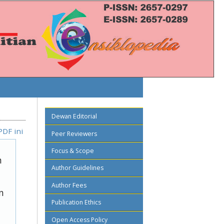
Dewan Editorial
PDF ini
Peer Reviewers
Focus & Scope
n
Author Guidelines
Author Fees
n
Publication Ethics
Open Access Policy