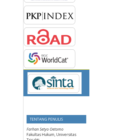
TENTANG PENULIS
Farhan Setyo Oetomo
Fakultas Hukum, Universitas
Trisakti