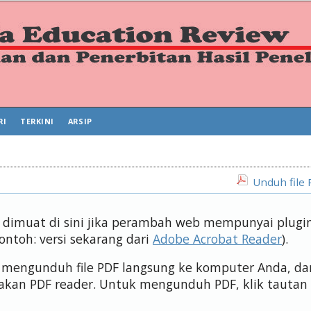
RI
TERKINI
ARSIP
Unduh file 
us dimuat di sini jika perambah web mempunyai plugi
contoh: versi sekarang dari
Adobe Acrobat Reader
).
isa mengunduh file PDF langsung ke komputer Anda, da
kan PDF reader. Untuk mengunduh PDF, klik tautan