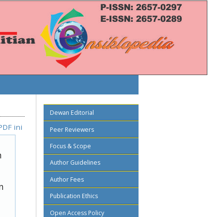
Dewan Editorial
PDF ini
Peer Reviewers
Focus & Scope
n
Author Guidelines
Author Fees
n
Publication Ethics
Open Access Policy