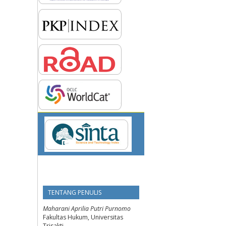
TENTANG PENULIS
Maharani Aprilia Putri Purnomo
Fakultas Hukum, Universitas
Trisakti