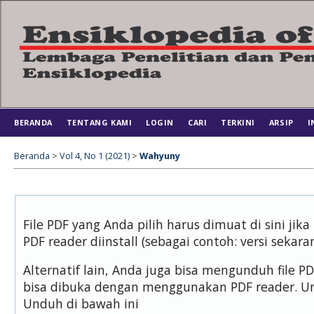
BERANDA
TENTANG KAMI
LOGIN
CARI
TERKINI
ARSIP
I
Beranda
>
Vol 4, No 1 (2021)
>
Wahyuny
File PDF yang Anda pilih harus dimuat di sini j
PDF reader diinstall (sebagai contoh: versi sekara
Alternatif lain, Anda juga bisa mengunduh file 
bisa dibuka dengan menggunakan PDF reader. U
Unduh di bawah ini