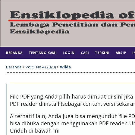
BERANDA
TENTANG KAMI
LOGIN
CARI
TERKINI
ARSIP
I
Beranda
>
Vol 5, No 4 (2023)
>
Wilda
File PDF yang Anda pilih harus dimuat di sini j
PDF reader diinstall (sebagai contoh: versi sekara
Alternatif lain, Anda juga bisa mengunduh file 
bisa dibuka dengan menggunakan PDF reader. U
Unduh di bawah ini